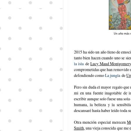
Un año más v
2015 ha sido un año lleno de emoci
tanto bien hacen cuando uno se sie
la isla
de
Lucy Maud Montgomer
comprometidas que han removido mi
defendiendo como
La jungla
de
Up
Pero sin duda el mayor regalo que 
mi en una fuente inagotable de i
escribir aunque solo fuese una sola
humana, la belleza y la sensibi
descansaré hasta haber leído toda s
Otra mención especial merecen
Mu
Smith
, una vieja conocida que me