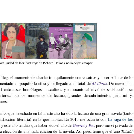
oportunidad de leer
Footsteps
de Richard Holmes, no lo dejéis escapar.
 y llega el momento de charlar tranquilamente con vosotros y hacer balance de lo
mentado un poquito la cifra y he llegado a un total de
61 libros
. De nuevo han
 frente a sus homólogos masculinos y en cuanto al nivel de satisfacción, se
eriores: buenos momentos de lectura, grandes descubrimientos para mi y,
ones.
único que he echado en falta este año ha sido la lectura de una gran novela (tanto
isfacción literaria) en la que habitar. En 2013 me ocurrió con
La saga de los
y este año tendría que haber sido el año de
Guerra y Paz
, pero me vi privada de
a elección de una mala edición de la novela. Así pues, temo que el año
Tolstói