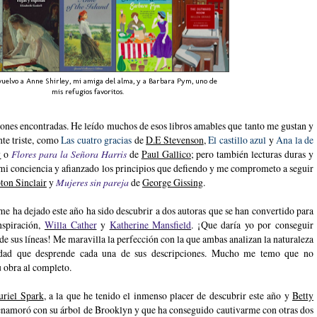
uelvo a Anne Shirley, mi amiga del alma, y a Barbara Pym, uno de
mis refugios favoritos.
ones encontradas. He leído muchos de esos libros amables que tanto me gustan y
nte triste, como
Las cuatro gracias
de
D.E Stevenson
,
El castillo azul
y
Ana la de
y
o
Flores para la Señora Harris
de
Paul Gallico;
pero también lecturas duras y
 conciencia y afianzado los principios que defiendo y me comprometo a seguir
ton Sinclair
y
Mujeres sin pareja
de
George Gissing
.
me ha dejado este año ha sido descubrir a dos autoras que se han convertido para
nspiración,
Willa Cather
y
Katherine Mansfield
. ¡Que daría yo por conseguir
 de sus líneas! Me maravilla la perfección con la que ambas analizan la naturaleza
lidad que desprende cada una de sus descripciones. Mucho me temo que no
u obra al completo.
riel Spark
, a la que he tenido el inmenso placer de descubrir este año y
Betty
 enamoró con su árbol de Brooklyn y que ha conseguido cautivarme con otras dos