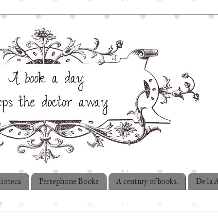
lioteca
Persephone Books
A century of books.
De la A
5