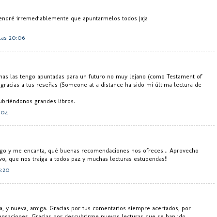
tendré irremediablemente que apuntarmelos todos jaja
 las 20:06
nas las tengo apuntadas para un futuro no muy lejano (como Testament of
o gracias a tus reseñas (Someone at a distance ha sido mi última lectura de
ubriéndonos grandes libros.
:04
sigo y me encanta, qué buenas recomendaciones nos ofreces... Aprovecho
evo, que nos traiga a todos paz y muchas lecturas estupendas!!
6:20
a, y nueva, amiga. Gracias por tus comentarios siempre acertados, por
sensaciones. Gracias por descubrirme nuevas lecturas que se han ido