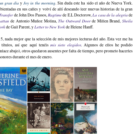
un gran día
y
Joy in the morning
. Sin duda este ha sido el año de Nueva York.
ientadas en sus calles y volví de allí deseando leer nuevas historias de la gran
Transfer
de John Dos Passos,
Ragtime
de E.L Doctorow,
La casa de la alegría
de
attan
de Antonio Muñoz Molina,
The Outward Door
de Millen Brand,
Sheila
ork
de Gail Parent, y
Letter to New York
de Helene Hanff.
15, nada mejor que la selección de mis mejores lecturas del año. Esta vez me ha
 títulos, así que aquí tenéis
mis siete elegidos
. Algunos de ellos he podido
 enlace abajo), otros quedaron ausentes por falta de tiempo, pero prometo hacerles
onores durante el mes de enero.