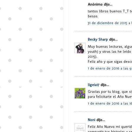
Anónimo dijo...
tantos libros buenos T_T 
besos
31 de diciembre de 2015 a
Becky Sharp
dijo...
Muy buenas lecturas, algu
youth) y otras las he leíd
2015).
Feliz año y que sigas desc
1 de enero de 2016 a las 9
ligeia17
dijo...
Gracias por tu blog, que 
para felicitarte el Año Nu
1 de enero de 2016 a las 1
Noni
dijo...
Feliz Año Nuevo mi querid
compartir tus historias y 