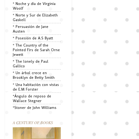
* Noche y día de Virginia
Woolf
* Norte y Sur de Elizabeth
Gaskell
* Persuasión de Jane
Austen
* Posesión de A.S Byatt
* The Country of the
Pointed Firs de Sarah Orne
Jewett
* The lonely de Paul
Gallico
* Un árbol crece en
Brooklyn de Betty Smith
* Una habitación con vistas
de E.M Forster
*Ángulo de reposo de
Wallace Stegner
*Stoner de John Williams
A CENTURY OF BOOKS