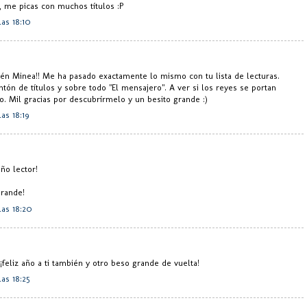
, me picas con muchos títulos :P
las 18:10
ién Minea!! Me ha pasado exactamente lo mismo con tu lista de lecturas.
n de títulos y sobre todo "El mensajero". A ver si los reyes se portan
o. Mil gracias por descubrírmelo y un besito grande :)
as 18:19
ño lector!
grande!
las 18:20
¡feliz año a ti también y otro beso grande de vuelta!
as 18:25