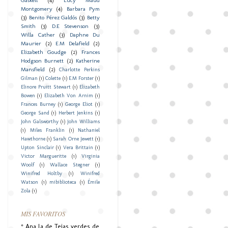
Montgomery
(4)
Barbara Pym
(3)
Benito Pérez Galdós
(3)
Betty
Smith
(3)
D.E Stevenson
(3)
Willa Cather
(3)
Daphne Du
Maurier
(2)
E.M Delafield
(2)
Elizabeth Goudge
(2)
Frances
Hodgson Burnett
(2)
Katherine
Mansfield
(2)
Charlotte Perkins
Gilman
(1)
Colette
(1)
E.M Forster
(1)
Elinore Pruitt Stewart
(1)
Elizabeth
Bowen
(1)
Elizabeth Von Arnim
(1)
Frances Burney
(1)
George Eliot
(1)
George Sand
(1)
Herbert Jenkins
(1)
John Galsworthy
(1)
John Williams
(1)
Miles Franklin
(1)
Nathaniel
Hawthorne
(1)
Sarah Orne Jewett
(1)
Upton Sinclair
(1)
Vera Brittain
(1)
Victor Margueritte
(1)
Virginia
Woolf
(1)
Wallace Stegner
(1)
Winifred Holtby
(1)
Winifred
Watson
(1)
mibiblioteca
(1)
Émile
Zola
(1)
MIS FAVORITOS
* Ana la de Tejas verdes de