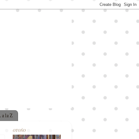
 a la Z
OTOÑO