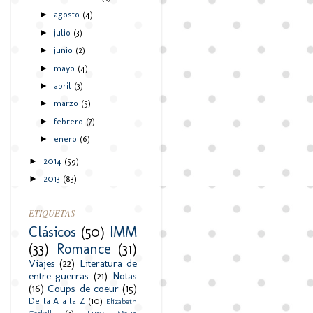
agosto
(4)
►
julio
(3)
►
junio
(2)
►
mayo
(4)
►
abril
(3)
►
marzo
(5)
►
febrero
(7)
►
enero
(6)
►
2014
(59)
►
2013
(83)
►
ETIQUETAS
Clásicos
(50)
IMM
(33)
Romance
(31)
Viajes
(22)
Literatura de
entre-guerras
(21)
Notas
(16)
Coups de coeur
(15)
De la A a la Z
(10)
Elizabeth
Gaskell
(4)
Lucy Maud